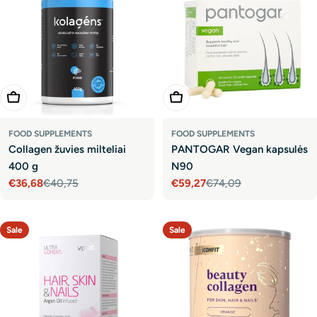
Add To Cart
Add To Cart
FOOD SUPPLEMENTS
FOOD SUPPLEMENTS
Collagen žuvies milteliai
PANTOGAR Vegan kapsulės
400 g
N90
€36,68
€40,75
€59,27
€74,09
Sale
Regular
Sale
Regular
price
price
price
price
Sale
Sale