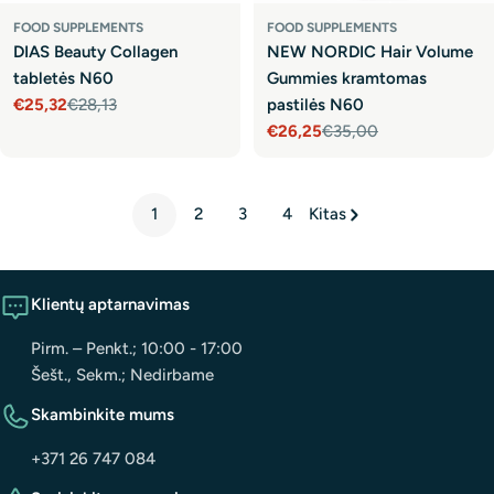
FOOD SUPPLEMENTS
FOOD SUPPLEMENTS
DIAS Beauty Collagen
NEW NORDIC Hair Volume
tabletės N60
Gummies kramtomas
€25,32
€28,13
pastilės N60
Sale
Regular
€26,25
€35,00
price
price
Sale
Regular
price
price
1
2
3
4
Kitas
Klientų aptarnavimas
Pirm. – Penkt.; 10:00 - 17:00
Šešt., Sekm.; Nedirbame
Skambinkite mums
+371 26 747 084