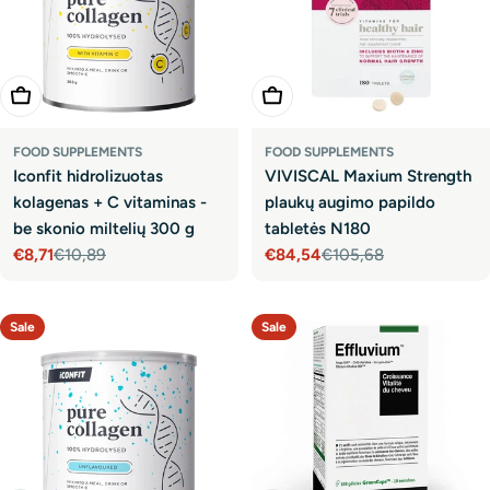
Add To Cart
Add To Cart
FOOD SUPPLEMENTS
FOOD SUPPLEMENTS
Iconfit hidrolizuotas
VIVISCAL Maxium Strength
kolagenas + C vitaminas -
plaukų augimo papildo
be skonio miltelių 300 g
tabletės N180
€8,71
€10,89
€84,54
€105,68
Sale
Regular
Sale
Regular
price
price
price
price
Sale
Sale