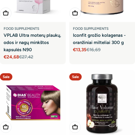
Add To Cart
Add To Cart
FOOD SUPPLEMENTS
FOOD SUPPLEMENTS
VPLAB Ultra moterų plaukų,
Iconfit grožio kolagenas -
odos ir nagų minkštos
oranžiniai milteliai 300 g
kapsulės N90
€13,35
€16,69
Sale
Regular
€24,68
€27,42
price
price
Sale
Regular
price
price
Sale
Sale
Add To Cart
Add To Cart