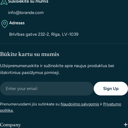
Susisiekite su mumis
info@lorande.com
Adresas
Brīvības gatve 232-2, Rīga, LV-1039
Būkite kartu su mumis
Užsiprenumeruokite ir sužinokite apie naujus produktus bei
išskirtinius pasiūlymus pirmieji.
Email
Sign Up
Prenumeruodami jūs sutinkate su
Naudojimo sąlygomis
ir
Privatumo
politika.
Company