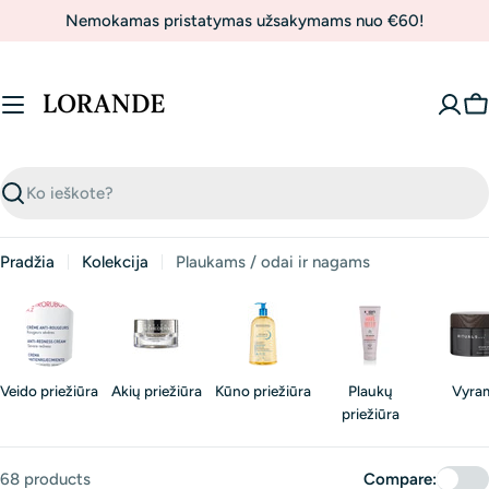
Skip
Nemokamas pristatymas užsakymams nuo €60!
to
content
C
Ieškoti
Pradžia
Kolekcija
Plaukams / odai ir nagams
Veido priežiūra
Akių priežiūra
Kūno priežiūra
Plaukų
Vyra
priežiūra
68 products
Compare: