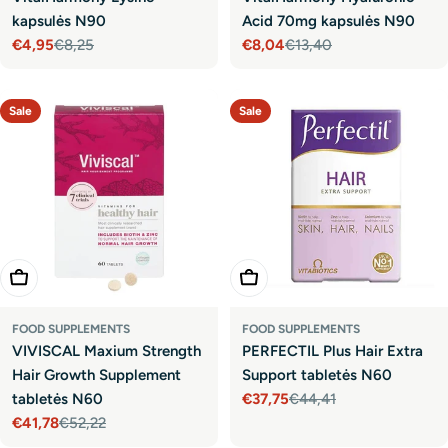
kapsulės N90
Acid 70mg kapsulės N90
€4,95
€8,25
€8,04
€13,40
Sale
Regular
Sale
Regular
price
price
price
price
Sale
Sale
Add To Cart
Add To Cart
FOOD SUPPLEMENTS
FOOD SUPPLEMENTS
VIVISCAL Maxium Strength
PERFECTIL Plus Hair Extra
Hair Growth Supplement
Support tabletės N60
tabletės N60
€37,75
€44,41
Sale
Regular
€41,78
€52,22
price
price
Sale
Regular