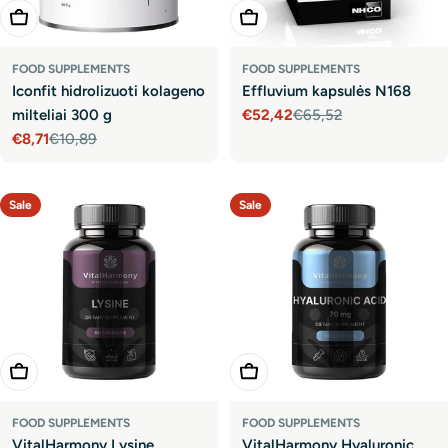
Add To Cart
Add To Cart
FOOD SUPPLEMENTS
FOOD SUPPLEMENTS
Iconfit hidrolizuoti kolageno
Effluvium kapsulės N168
milteliai 300 g
€52,42
€65,52
Sale
Regular
€8,71
€10,89
price
price
Sale
Regular
price
price
Sale
Sale
Add To Cart
Add To Cart
FOOD SUPPLEMENTS
FOOD SUPPLEMENTS
VitalHarmony Lysine
VitalHarmony Hyaluronic