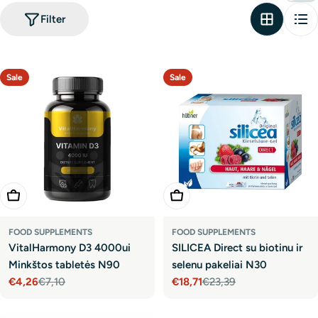
Filter
Sale
Sale
Add To Cart
Add To Cart
FOOD SUPPLEMENTS
FOOD SUPPLEMENTS
VitalHarmony D3 4000ui
SILICEA Direct su biotinu ir
Minkštos tabletės N90
selenu pakeliai N30
€4,26
€7,10
€18,71
€23,39
Sale
Regular
Sale
Regular
price
price
price
price