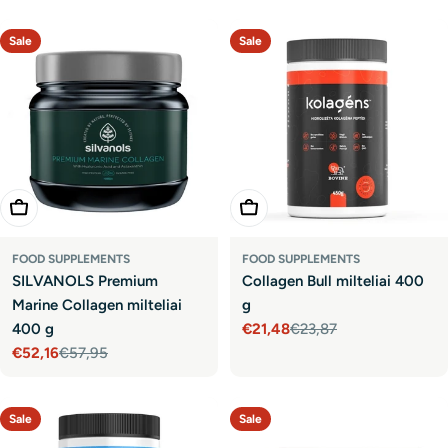
price
price
Sale
Sale
Add To Cart
Add To Cart
FOOD SUPPLEMENTS
FOOD SUPPLEMENTS
SILVANOLS Premium
Collagen Bull milteliai 400
Marine Collagen milteliai
g
400 g
€21,48
€23,87
Sale
Regular
€52,16
€57,95
price
price
Sale
Regular
price
price
Sale
Sale