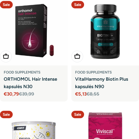
Sale
Sale
Add To Cart
Add To Cart
FOOD SUPPLEMENTS
FOOD SUPPLEMENTS
ORTHOMOL Hair Intense
VitalHarmony Biotin Plus
kapsulės N30
kapsulės N90
€30,79
€39,99
€5,13
€8,55
Sale
Regular
Sale
Regular
price
price
price
price
Sale
Sale