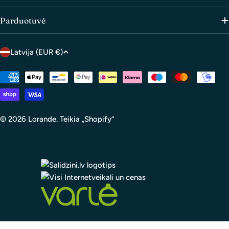
Parduotuvė
C
Latvija (EUR €)
o
u
Mokėjimo
metodai
n
t
r
© 2026
Lorande
.
Teikia „Shopify“
y
/
r
e
g
i
o
n