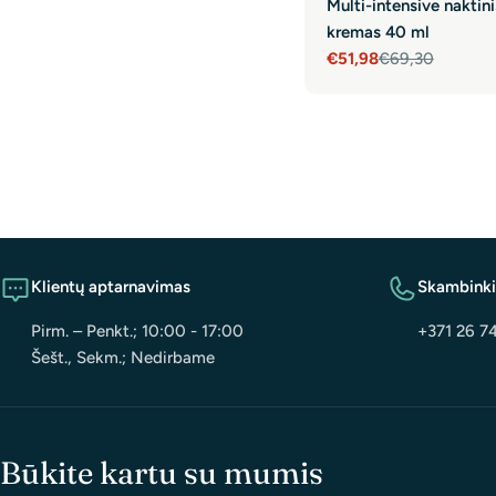
Multi-intensive naktini
kremas 40 ml
€51,98
€69,30
Sale
Regular
price
price
Klientų aptarnavimas
Skambink
Pirm. – Penkt.; 10:00 - 17:00
+371 26 7
Šešt., Sekm.; Nedirbame
Būkite kartu su mumis