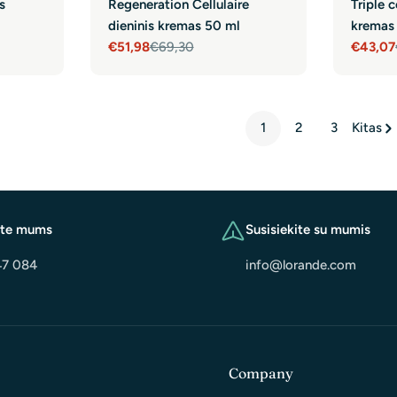
s
Regeneration Cellulaire
Triple 
dieninis kremas 50 ml
kremas
€51,98
€69,30
€43,07
Sale
Regular
Sale
Regula
price
price
price
price
1
2
3
Kitas
ite mums
Susisiekite su mumis
47 084
info@lorande.com
Company