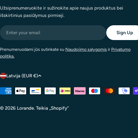
Užsiprenumeruokite ir sužinokite apie naujus produktus bei
išskirtinius pasiūlymus pirmieji.
Email
Sign Up
Prenumeruodami jūs sutinkate su
Naudojimo sąlygomis
ir
Privatumo
politika.
C
Latvija (EUR €)
o
Mokėjimo
metodai
u
© 2026
Lorande
.
Teikia „Shopify“
n
t