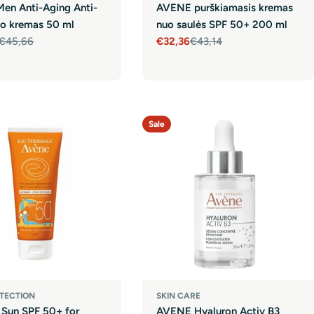
en Anti-Aging Anti-
AVENE purškiamasis kremas
mo kremas 50 ml
nuo saulės SPF 50+ 200 ml
€45,66
€32,36
€43,14
r
Sale
Regular
price
price
Sale
TECTION
SKIN CARE
Sun SPF 50+ for
AVENE Hyaluron Activ B3