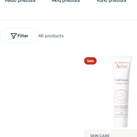
Veido priežiūra
Akių priežiūra
Kūno priežiūra
Filter
46 products
Sale
SKIN CARE