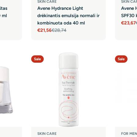
SKIN CARE
SKIN CA
štas
Avene Hydrance Light
Avene 
 ml
drėkinantis emulsija normali ir
SPF30 
kombinuota oda 40 ml
€23,67
Sale
Regula
€21,56
€28,74
price
price
Sale
Regular
price
price
Sale
Sale
SKIN CARE
FOR ME