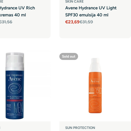
RE
SKIN CARE
Hydrance UV Rich
Avene Hydrance UV Light
kremas 40 ml
SPF30 emulsija 40 ml
€31,56
€23,69
€31,59
r
Sale
Regular
price
price
Sold out
N
SUN PROTECTION