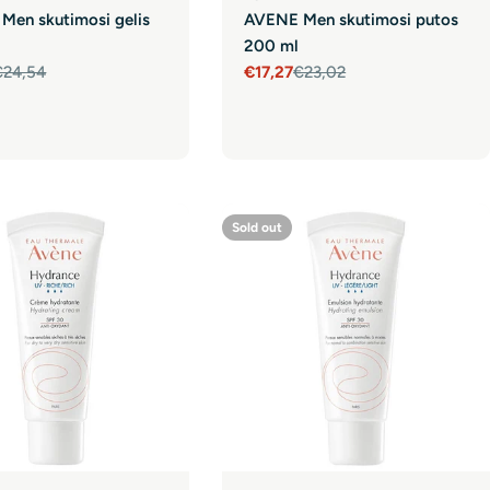
Men skutimosi gelis
AVENE Men skutimosi putos
200 ml
€24,54
€17,27
€23,02
r
Sale
Regular
price
price
Sold out