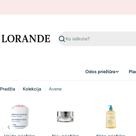
Skip
to
content
Ieškoti
Odos priežiūra
Pla
Pradžia
Kolekcija
Avene