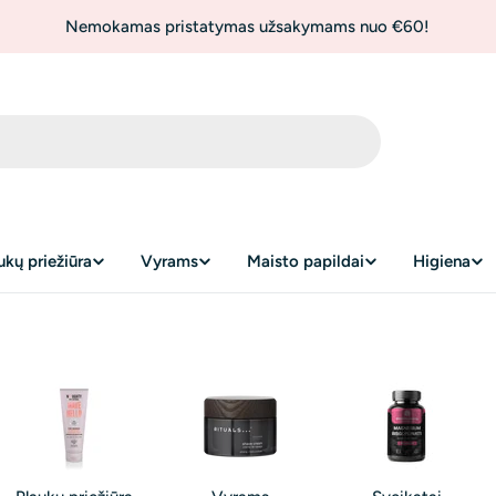
Nemokamas pristatymas užsakymams nuo €60!
ukų priežiūra
Vyrams
Maisto papildai
Higiena