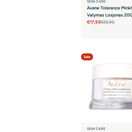
SKIN CARE
Avene Tolerance Mink
Valymas Losjonas 200
€17,93
€23,90
Sale
Regular
price
price
Sale
SKIN CARE