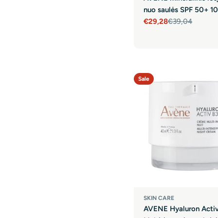
nuo saulės SPF 50+ 1
€29,28
€39,04
Sale
Regular
price
price
Sale
SKIN CARE
AVENE Hyaluron Activ