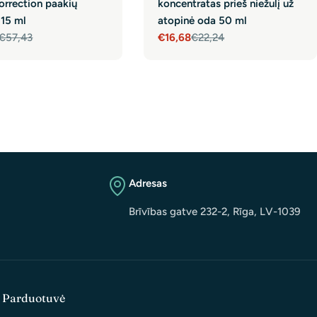
correction paakių
koncentratas prieš niežulį už
 15 ml
atopinė oda 50 ml
€57,43
€16,68
€22,24
r
Sale
Regular
price
price
Adresas
Brīvības gatve 232-2, Rīga, LV-1039
Parduotuvė