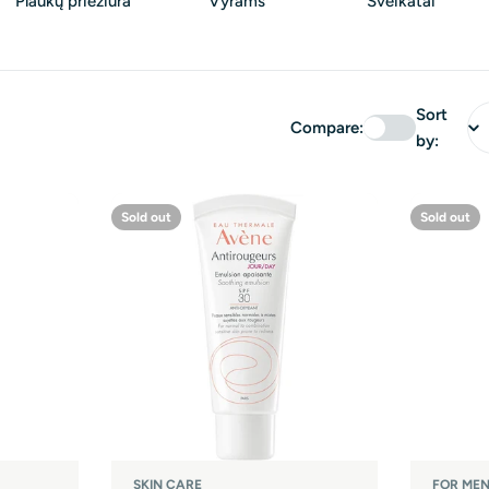
Plaukų priežiūra
Vyrams
Sveikatai
Sort
Compare:
by:
Sold out
Sold out
SKIN CARE
FOR ME