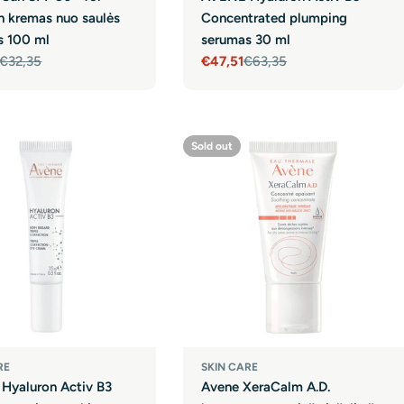
n kremas nuo saulės
Concentrated plumping
s 100 ml
serumas 30 ml
€32,35
€47,51
€63,35
r
Sale
Regular
price
price
Sold out
RE
SKIN CARE
Hyaluron Activ B3
Avene XeraCalm A.D.