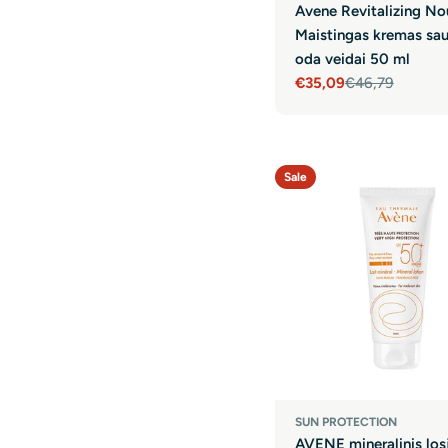
Avene Revitalizing No
Maistingas kremas sa
oda veidai 50 ml
€35,09
€46,79
Sale
Regular
price
price
Sale
SUN PROTECTION
AVENE mineralinis los