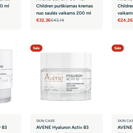
00 ml
Children purškiamas kremas
Childre
nuo saulės vaikams 200 ml
vaikam
€32,36
€43,14
€24,26
Sale
Regular
Sale
Regula
price
price
price
price
Sale
Sale
SKIN CARE
SKIN CA
 B3
AVENE Hyaluron Activ B3
AVENE 