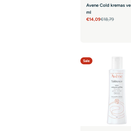
Avene Cold kremas ve
ml
€14,09
€18,79
Sale
Regular
price
price
Sale