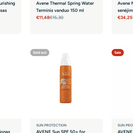
urishing
Avene Thermal Spring Water
Avene M
usas
Terminis vanduo 150 ml
senėji
€11,48
€15,30
€34,25
Sale
Regular
Sale
Regula
price
price
price
price
Sold out
Sale
SUN PROTECTION
SUN PRO
jonas
AVENE Sun SPF 50+ for
AVENE 