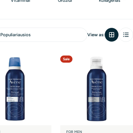
Vitaminai
Grožiui
Kollagenas
View as:
Sale
N
FOR MEN