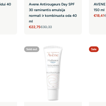
idui 40
Avene Antirougeurs Day SPF
AVENE 
30 raminantis emulsija
150 ml
normali ir kombinuota oda 40
€18,41
Sale
Regula
ml
price
price
€22,75
€30,33
Sale
Regular
price
price
Sold out
Sale